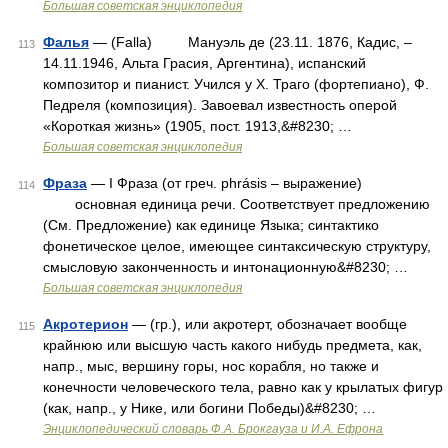
Большая советская энциклопедия
Фалья
— (Falla) Мануэль де (23.11. 1876, Кадис, –
113
14.11.1946, Альта Грасия, Аргентина), испанский
композитор и пианист. Учился у Х. Траго (фортепиано), Ф.
Педреля (композиция). Завоевал известность оперой
«Короткая жизнь» (1905, пост. 1913,&#8230; …
Большая советская энциклопедия
Фраза
— I Фраза (от греч. phrásis – выражение)
114
основная единица речи. Соответствует предложению
(См. Предложение) как единице Языка; синтактико
фонетическое целое, имеющее синтаксическую структуру,
смысловую законченность и интонационную&#8230; …
Большая советская энциклопедия
Акротерион
— (гр.), или акротерт, обозначает вообще
115
крайнюю или высшую часть какого нибудь предмета, как,
напр., мыс, вершину горы, нос корабля, но также и
конечности человеческого тела, равно как у крылатых фигур
(как, напр., у Нике, или богини Победы)&#8230; …
Энциклопедический словарь Ф.А. Брокгауза и И.А. Ефрона