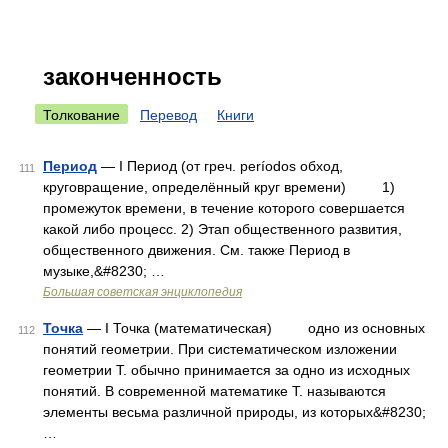
законченность
Толкование
Перевод
Книги
Период
— I Период (от греч. períodos обход,
111
круговращение, определённый круг времени) 1)
промежуток времени, в течение которого совершается
какой либо процесс. 2) Этап общественного развития,
общественного движения. См. также Период в
музыке,&#8230; …
Большая советская энциклопедия
Точка
— I Точка (математическая) одно из основных
112
понятий геометрии. При систематическом изложении
геометрии Т. обычно принимается за одно из исходных
понятий. В современной математике Т. называются
элементы весьма различной природы, из которых&#8230;
…