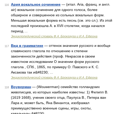
Ария вокальное сочинение
— (итал. Aria, франц. и англ.
116
air) вокальное сочинение для одного голоса, более
обширное и совершенное из сольных вокальных форм.
Меньшая вокальная форма есть песнь (см. это сл.). Из этой
последней произошла А. в XVII столетии, когда начался
период …
Энциклопедический словарь Ф.А. Брокгауза и И.А. Ефрона
Вид в грамматике
— оттенок значения русского и вообще
117
славянского глагола по отношению к степени
законченности действия (проф. Некрасов в своем
известном исследовании О значении форм русского
глагола , СПб., 1865, по примеру О. Павского и К. С.
Аксакова так и&#8230; …
Энциклопедический словарь Ф.А. Брокгауза и И.А. Ефрона
Воуверман
— (Wouwerman) семейство голландских
118
живописцев, из которых наиболее известны: 1) Филипп В.
(1619 1668), ученик своего отца, Паулуса В., Питера ван
Лара и, может быть, Яна Винантса, изображал
преимущественно военные сцены, игры, охоты,
кавалькады.&#8230; …