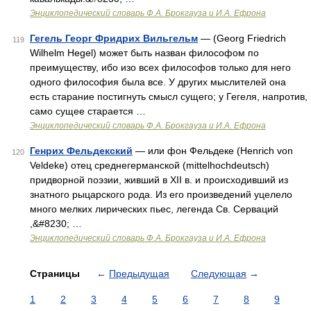
Энциклопедический словарь Ф.А. Брокгауза и И.А. Ефрона
Гегель Георг Фридрих Вильгельм
— (Georg Friedrich
119
Wilhelm Hegel) может быть назван философом по
преимуществу, ибо изо всех философов только для него
одного философия была все. У других мыслителей она
есть старание постигнуть смысл сущего; у Гегеля, напротив,
само сущее старается …
Энциклопедический словарь Ф.А. Брокгауза и И.А. Ефрона
Генрих Фельдекский
— или фон Фельдеке (Henrich von
120
Veldeke) отец среднегерманской (mittelhochdeutsch)
придворной поэзии, живший в XII в. и происходивший из
знатного рыцарского рода. Из его произведений уцелело
много мелких лирических пьес, легенда Св. Серваций
,&#8230; …
Энциклопедический словарь Ф.А. Брокгауза и И.А. Ефрона
Страницы
←
Предыдущая
Следующая
→
1
2
3
4
5
6
7
8
9